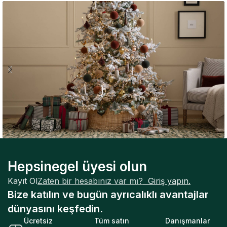
Expert Tips
Hepsinegel üyesi olun
Dijital Giyim Kuralları: Sosyal Medya
Kayıt Ol
Zaten bir hesabınız var mı?
Giriş yapın.
Gardırobunuzu Nasıl Şekillendiriyor?
Bize katılın ve bugün ayrıcalıklı avantajlar
dünyasını keşfedin.
Ücretsiz
Tüm satın
Danışmanlar