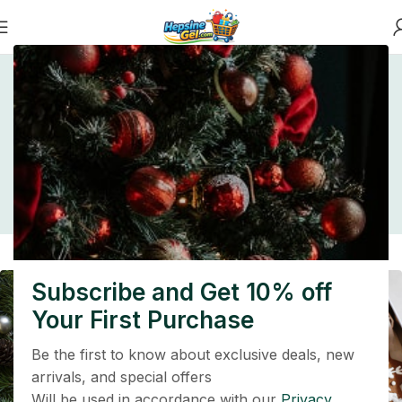
Home
Inspiration
Modanın Geleceği: Teknoloji,
Trendler ve Tam Dönüşüm
Modanın Geleceği:
Teknoloji, Trendler ve
Tam Dönüşüm
Subscribe and Get 10% off
Your First Purchase
Be the first to know about exclusive deals, new
arrivals, and special offers
Will be used in accordance with our
Privacy