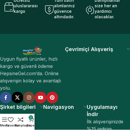
Ücretsiz
Tüm satın
Danışmanlar
uluslararası
alımlarınız
size her an
kargo
güvence
yardımcı
altındadır.
olacaklar.
Çevrimiçi Alışveriş
Uygun fiyatlı ürünler, hızlı
kargo ve güvenli ödeme
HepsineGel.com’da. Online
alışverişin kolay ve avantajlı
yolu.
Şirket bilgileri
Navigasyon
Uygulamayı
İndir
0
İlk alışverişinizde
Menü
Favoriler
Karşılaştır
Sepet
%15 indirim