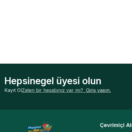
Hepsinegel üyesi olun
Kayıt Ol
Zaten bir hesabınız var mı?
Giriş yapın.
Çevrimiçi Al