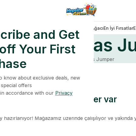
Dekorasyonlar
Işıklar
Sofra Takımı
Noel Ağacı
En İyi Fırsatlar
E
cribe and Get
ey Christmas J
ff Your First
hase
Home
Ürün
Monkey Christmas Jumper
 to know about exclusive deals, new
 special offers
 in accordance with our
Privacy
Ufukta harika şeyler var
y hazırlanıyor! Mağazamız üzerinde çalışılıyor ve yakında 