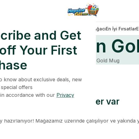
Dekorasyonlar
Işıklar
Sofra Takımı
Noel Ağacı
En İyi Fırsatlar
E
cribe and Get
um Porcelain Go
ff Your First
hase
Home
Ürün
Premium Porcelain Gold Mug
 to know about exclusive deals, new
 special offers
 in accordance with our
Privacy
Ufukta harika şeyler var
y hazırlanıyor! Mağazamız üzerinde çalışılıyor ve yakında 