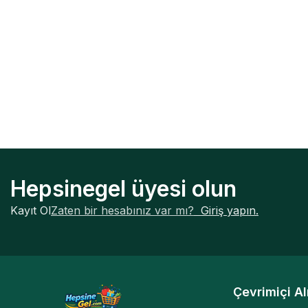
Hepsinegel üyesi olun
Kayıt Ol
Zaten bir hesabınız var mı?
Giriş yapın.
Çevrimiçi Al