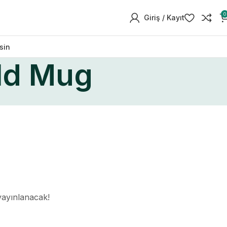
0
Giriş / Kayıt
sin
ld Mug
yayınlanacak!