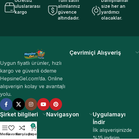
Ücretsiz
Tüm satın
Danışmanlar
uluslararası
alımlarınız
size her an
kargo
güvence
yardımcı
altındadır.
olacaklar.
Çevrimiçi Alışveriş
Uygun fiyatlı ürünler, hızlı
kargo ve güvenli ödeme
HepsineGel.com’da. Online
alışverişin kolay ve avantajlı
yolu.
Şirket bilgileri
Navigasyon
Uygulamayı
İndir
0
İlk alışverişinizde
Menü
Favoriler
Karşılaştır
Sepet
%15 indirim