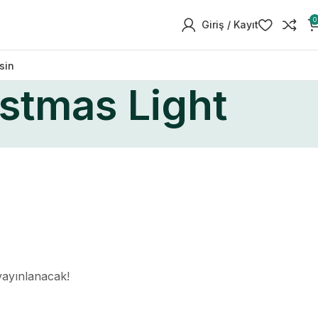
0
Giriş / Kayıt
sin
stmas Light
yayınlanacak!