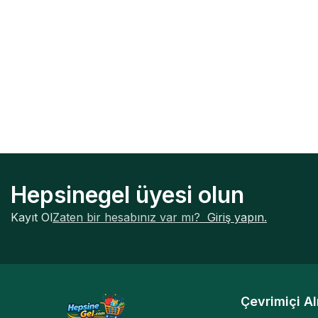
Hepsinegel üyesi olun
Kayıt Ol
Zaten bir hesabınız var mı?
Giriş yapın.
Çevrimiçi Al