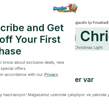
Dekorasyonlar
Işıklar
Sofra Takımı
Noel Ağacı
En İyi Fırsatlar
E
cribe and Get
 LED Green Chri
ff Your First
hase
Home
Ürün
Wide Angle LED Green Christmas Light
 to know about exclusive deals, new
 special offers
 in accordance with our
Privacy
Ufukta harika şeyler var
y hazırlanıyor! Mağazamız üzerinde çalışılıyor ve yakında 